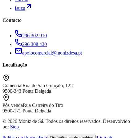
Isuzu
Contacto
296 302 910
296 308 430
apoiocomercial@monizdesa.pt
Localização
Comercial
Rua de São Gonçalo, 125
9500-343 Ponta Delgada
Pós-venda
Rua Carreira do Tiro
9500-171 Ponta Delgada
© 2026 Moniz de Sá. Todos os direitos reservados.
Desenvolvido
por
Step
Política de Privacidade
|
|
Livro de
Preferências de cookies