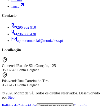
Isuzu
Contacto
296 302 910
296 308 430
apoiocomercial@monizdesa.pt
Localização
Comercial
Rua de São Gonçalo, 125
9500-343 Ponta Delgada
Pós-venda
Rua Carreira do Tiro
9500-171 Ponta Delgada
© 2026 Moniz de Sá. Todos os direitos reservados.
Desenvolvido
por
Step
Política de Privacidade
|
|
Livro de
Preferências de cookies